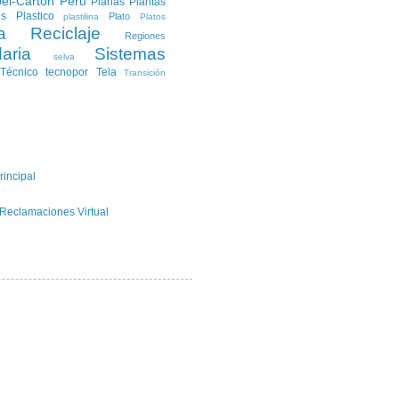
el-Carton
Peru
Planas
Plantas
es
Plastico
Plato
plastilina
Platos
a
Reciclaje
Regiones
aria
Sistemas
selva
Técnico
tecnopor
Tela
Transición
rincipal
 Reclamaciones Virtual