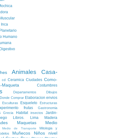
Mochica
dora
Muscular
 Inca
Planetario
to Humano
Humana
Digestivo
Animales
Casa-
ches
Como-
Ceramica
Ciudades
cd
a-Maqueta
Costumbres
s
Departamentos
Dibujos
Elaboracion
envios
Donde Comprar
Esqueleto
Esculturas
Estructuras
xperimento
frutas
Gastronomia
s
Habitat
Jardin-
Grecia
insectos
uego
Libros.
Lima
Madera
ades
Maquetas
Medio
Mitologia y
Medio de Transporte
Muñecos
Niños
nivel
odelos