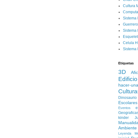
Cultura 
Computa
Sistema 
Guerrero
Sistema 
Esquele
Celula 
Sistema 
Etiquetas
3D
Afi
Edificio
hacer-un
Cultura
Dinosaurio
Escolares
e
Eventos
Geografica
kinder
J
Manualid
Ambiente
Leyenda
M