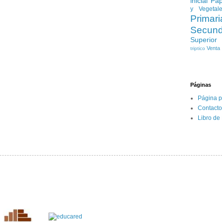
inicial
Pap
y Vegetal
Primari
Secund
Superior
Venta
triptico
Páginas
Página p
Contacto
Libro de