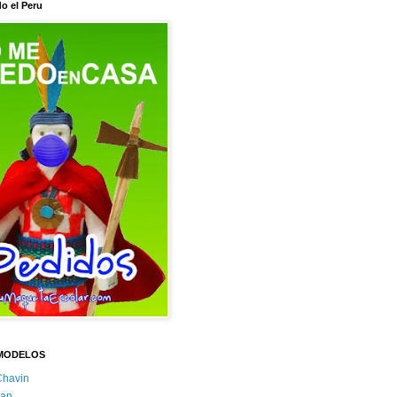
o el Peru
MODELOS
Chavin
an