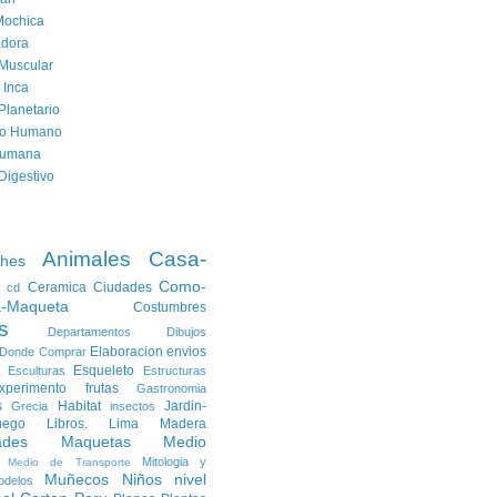
Mochica
dora
Muscular
 Inca
Planetario
to Humano
Humana
Digestivo
Animales
Casa-
ches
Como-
Ceramica
Ciudades
cd
a-Maqueta
Costumbres
s
Departamentos
Dibujos
Elaboracion
envios
Donde Comprar
Esqueleto
Esculturas
Estructuras
xperimento
frutas
Gastronomia
s
Habitat
Jardin-
Grecia
insectos
uego
Libros.
Lima
Madera
ades
Maquetas
Medio
Mitologia y
Medio de Transporte
Muñecos
Niños
nivel
odelos