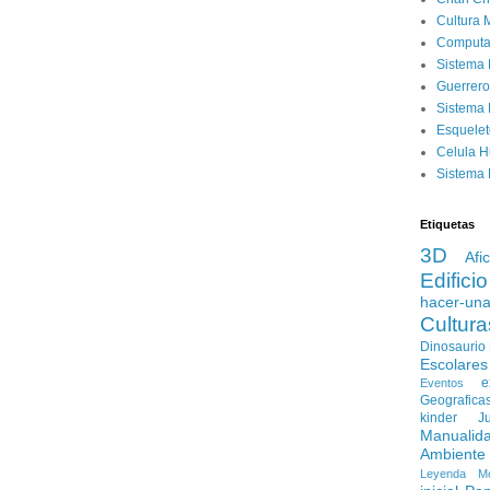
Cultura 
Computa
Sistema 
Guerrero
Sistema 
Esquele
Celula 
Sistema 
Etiquetas
3D
Afi
Edificio
hacer-un
Cultura
Dinosaurio
Escolares
e
Eventos
Geografica
kinder
J
Manualid
Ambiente
Leyenda
M