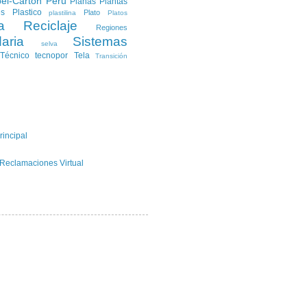
el-Carton
Peru
Planas
Plantas
es
Plastico
Plato
plastilina
Platos
a
Reciclaje
Regiones
aria
Sistemas
selva
Técnico
tecnopor
Tela
Transición
rincipal
 Reclamaciones Virtual