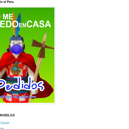
o el Peru
MODELOS
Chavin
an