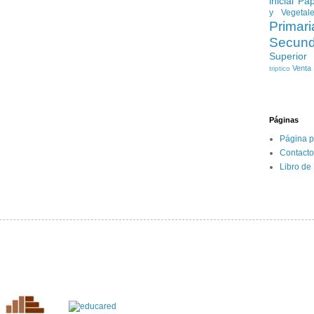
inicial
Pap
y Vegetal
Primari
Secund
Superior
Venta
triptico
Páginas
Página p
Contacto
Libro de