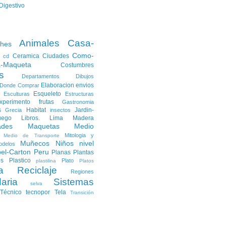
Digestivo
Animales
Casa-
ches
Como-
Ceramica
Ciudades
cd
a-Maqueta
Costumbres
s
Departamentos
Dibujos
Elaboracion
envios
Donde Comprar
Esqueleto
Esculturas
Estructuras
xperimento
frutas
Gastronomia
s
Habitat
Jardin-
Grecia
insectos
uego
Libros.
Lima
Madera
ades
Maquetas
Medio
Mitologia y
Medio de Transporte
Muñecos
Niños
nivel
odelos
el-Carton
Peru
Planas
Plantas
es
Plastico
Plato
plastilina
Platos
a
Reciclaje
Regiones
aria
Sistemas
selva
Técnico
tecnopor
Tela
Transición