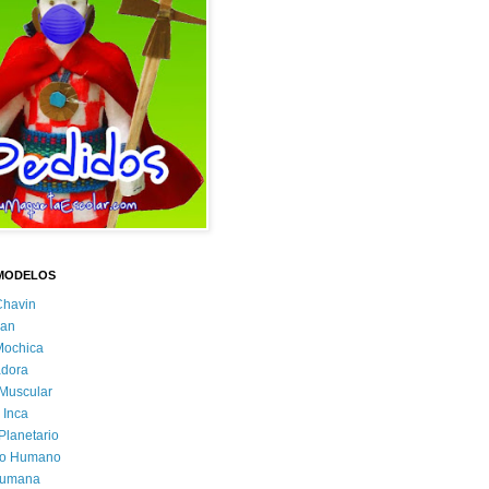
MODELOS
Chavin
an
Mochica
dora
Muscular
 Inca
Planetario
to Humano
Humana