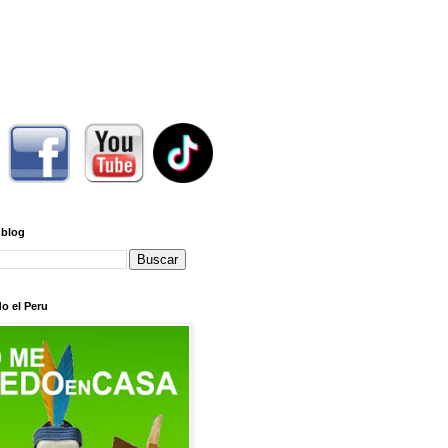
 blog
o el Peru