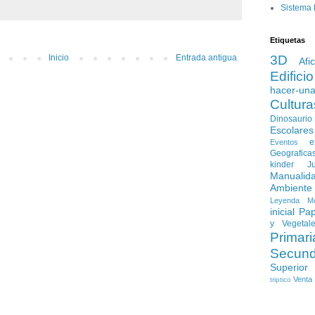
Sistema 
Etiquetas
3D
Inicio
Entrada antigua
Afi
Edificio
hacer-un
Cultura
Dinosaurio
Escolares
e
Eventos
Geografica
kinder
J
Manualid
Ambiente
Leyenda
M
inicial
Pap
y Vegetal
Primari
Secund
Superior
Venta
triptico