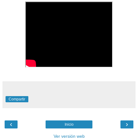
Compartir
‹
›
Inicio
Ver versión web