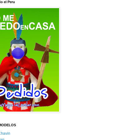
o el Peru
MODELOS
Chavin
an