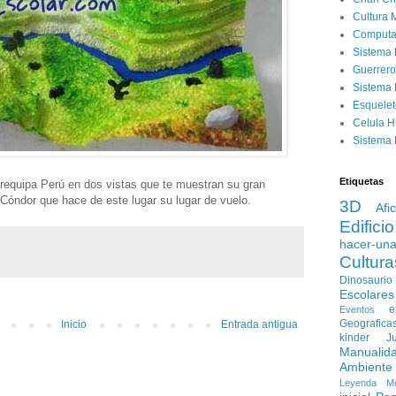
Cultura 
Computa
Sistema 
Guerrero
Sistema 
Esquele
Celula 
Sistema 
Etiquetas
equipa Perú en dos vistas que te muestran su gran
l Cóndor que hace de este lugar su lugar de vuelo.
3D
Afi
Edificio
hacer-un
Cultura
Dinosaurio
Escolares
e
Eventos
Geografica
Inicio
Entrada antigua
kinder
J
Manualid
Ambiente
Leyenda
M