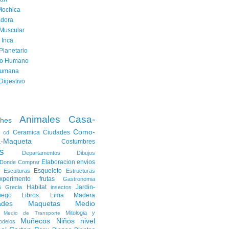
Mochica
dora
Muscular
 Inca
Planetario
to Humano
Humana
Digestivo
Animales
Casa-
ches
Como-
Ceramica
Ciudades
cd
a-Maqueta
Costumbres
s
Departamentos
Dibujos
Elaboracion
envios
Donde Comprar
Esqueleto
Esculturas
Estructuras
xperimento
frutas
Gastronomia
s
Habitat
Jardin-
Grecia
insectos
uego
Libros.
Lima
Madera
ades
Maquetas
Medio
Mitologia y
Medio de Transporte
Muñecos
Niños
nivel
odelos