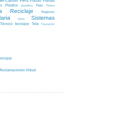
el-Carton
Peru
Planas
Plantas
es
Plastico
Plato
plastilina
Platos
a
Reciclaje
Regiones
aria
Sistemas
selva
Técnico
tecnopor
Tela
Transición
rincipal
 Reclamaciones Virtual