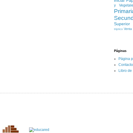
inicial
Pap
y Vegetal
Primari
Secund
Superior
Venta
triptico
Páginas
Página p
Contacto
Libro de