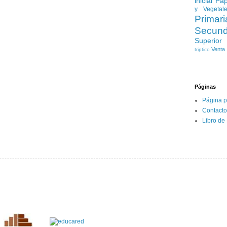
inicial
Pap
y Vegetal
Primari
Secund
Superior
Venta
triptico
Páginas
Página p
Contacto
Libro de