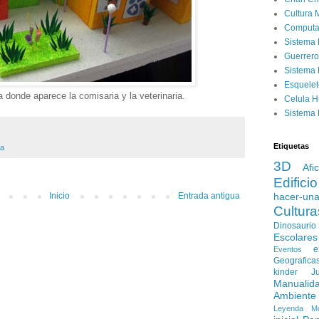
Cultura 
Computa
Sistema 
Guerrero
Sistema 
Esquele
 donde aparece la comisaria y la veterinaria.
Celula 
Sistema 
Etiquetas
ia
3D
Afi
Edificio
hacer-un
Inicio
Entrada antigua
Cultura
Dinosaurio
Escolares
e
Eventos
Geografica
kinder
J
Manualid
Ambiente
Leyenda
M