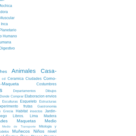
Mochica
dora
Muscular
 Inca
Planetario
to Humano
Humana
Digestivo
Animales
Casa-
ches
Como-
Ceramica
Ciudades
cd
a-Maqueta
Costumbres
s
Departamentos
Dibujos
Elaboracion
envios
Donde Comprar
Esqueleto
Esculturas
Estructuras
xperimento
frutas
Gastronomia
s
Habitat
Jardin-
Grecia
insectos
uego
Libros.
Lima
Madera
ades
Maquetas
Medio
Mitologia y
Medio de Transporte
Muñecos
Niños
nivel
odelos