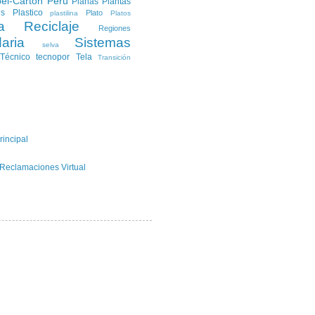
el-Carton
Peru
Planas
Plantas
es
Plastico
Plato
plastilina
Platos
a
Reciclaje
Regiones
aria
Sistemas
selva
Técnico
tecnopor
Tela
Transición
rincipal
 Reclamaciones Virtual