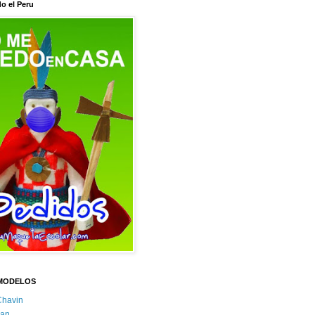
o el Peru
MODELOS
Chavin
an