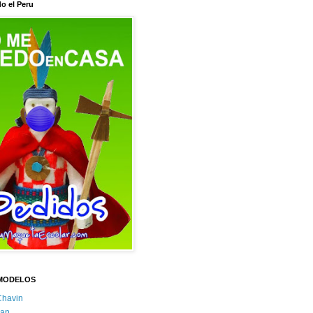
o el Peru
MODELOS
Chavin
an