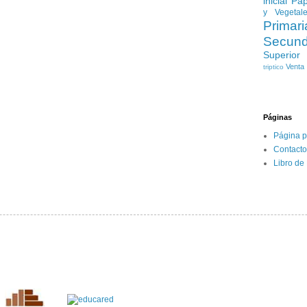
inicial
Pap
y Vegetal
Primari
Secund
Superior
Venta
triptico
Páginas
Página p
Contacto
Libro de