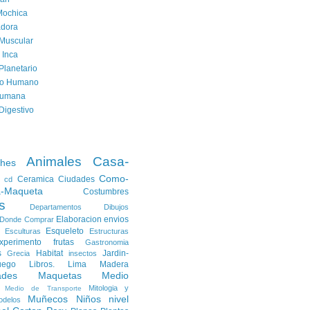
Mochica
dora
Muscular
 Inca
Planetario
to Humano
Humana
Digestivo
Animales
Casa-
ches
Como-
Ceramica
Ciudades
cd
a-Maqueta
Costumbres
s
Departamentos
Dibujos
Elaboracion
envios
Donde Comprar
Esqueleto
Esculturas
Estructuras
xperimento
frutas
Gastronomia
s
Habitat
Jardin-
Grecia
insectos
uego
Libros.
Lima
Madera
ades
Maquetas
Medio
Mitologia y
Medio de Transporte
Muñecos
Niños
nivel
odelos