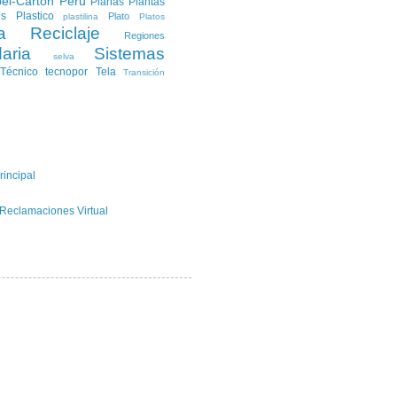
el-Carton
Peru
Planas
Plantas
es
Plastico
Plato
plastilina
Platos
a
Reciclaje
Regiones
aria
Sistemas
selva
Técnico
tecnopor
Tela
Transición
rincipal
 Reclamaciones Virtual