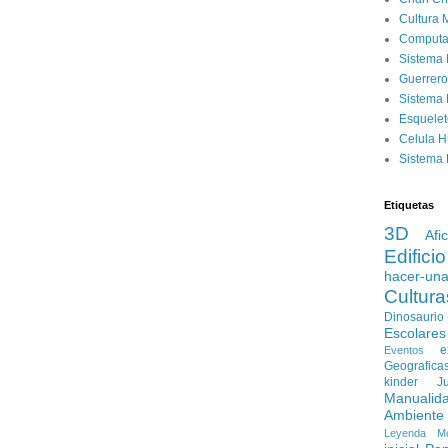
Cultura 
Computa
Sistema 
Guerrero
Sistema 
Esquele
Celula 
Sistema 
Etiquetas
3D
Afi
Edificio
hacer-un
Cultura
Dinosaurio
Escolares
e
Eventos
Geografica
kinder
J
Manualid
Ambiente
Leyenda
M