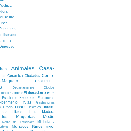
Mochica
dora
Muscular
 Inca
Planetario
to Humano
Humana
Digestivo
Animales
Casa-
ches
Como-
Ceramica
Ciudades
cd
a-Maqueta
Costumbres
s
Departamentos
Dibujos
Elaboracion
envios
Donde Comprar
Esqueleto
Esculturas
Estructuras
xperimento
frutas
Gastronomia
s
Habitat
Jardin-
Grecia
insectos
uego
Libros.
Lima
Madera
ades
Maquetas
Medio
Mitologia y
Medio de Transporte
Muñecos
Niños
nivel
odelos