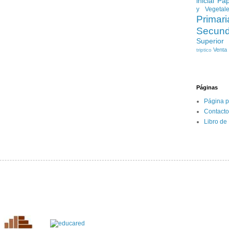
inicial
Pap
y Vegetal
Primari
Secund
Superior
Venta
triptico
Páginas
Página p
Contacto
Libro de