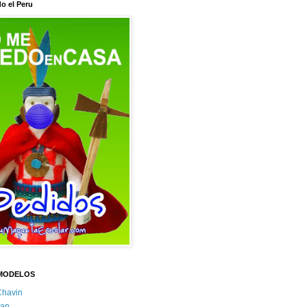
o el Peru
MODELOS
Chavin
an