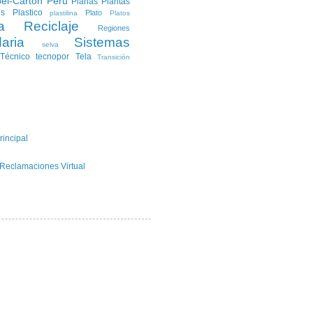
el-Carton
Peru
Planas
Plantas
es
Plastico
Plato
plastilina
Platos
a
Reciclaje
Regiones
aria
Sistemas
selva
Técnico
tecnopor
Tela
Transición
rincipal
 Reclamaciones Virtual