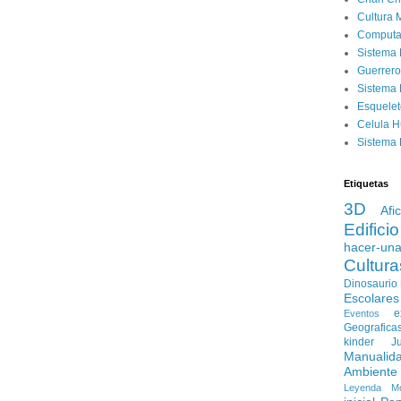
Cultura 
Computa
Sistema 
Guerrero
Sistema 
Esquele
Celula 
Sistema 
Etiquetas
3D
Afi
Edificio
hacer-un
Cultura
Dinosaurio
Escolares
e
Eventos
Geografica
kinder
J
Manualid
Ambiente
Leyenda
M