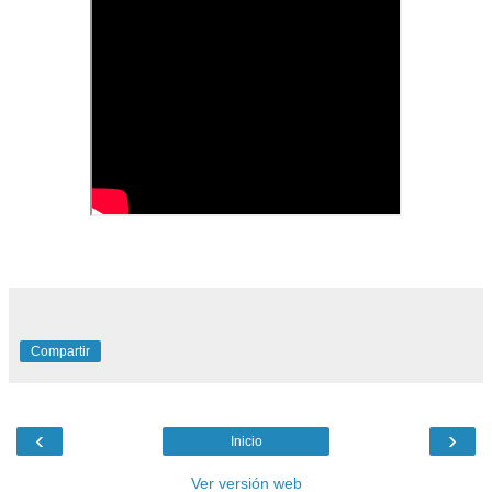
Compartir
‹
›
Inicio
Ver versión web