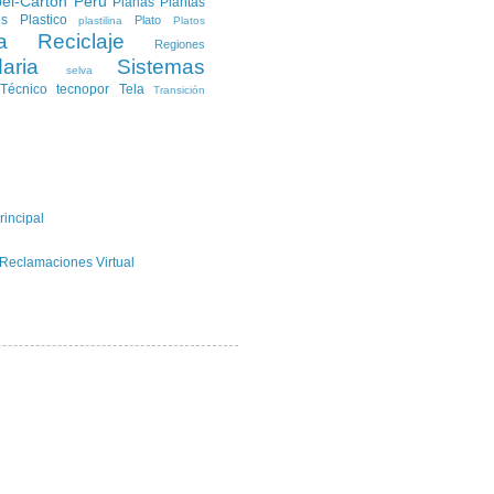
el-Carton
Peru
Planas
Plantas
es
Plastico
Plato
plastilina
Platos
a
Reciclaje
Regiones
aria
Sistemas
selva
Técnico
tecnopor
Tela
Transición
rincipal
 Reclamaciones Virtual