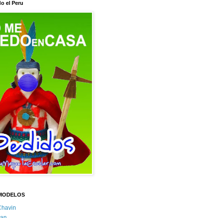
o el Peru
MODELOS
Chavin
an