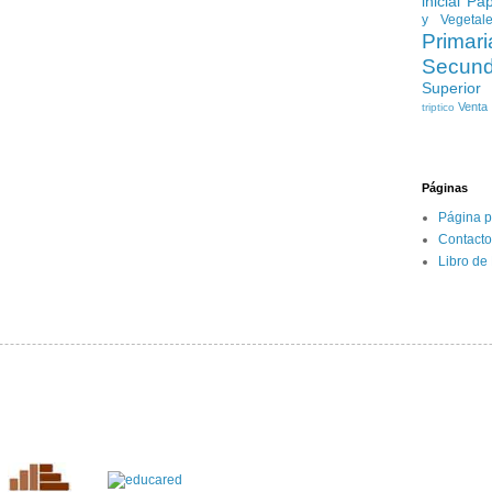
inicial
Pap
y Vegetal
Primari
Secund
Superior
Venta
triptico
Páginas
Página p
Contacto
Libro de