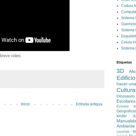
Cultura 
Computa
Sistema 
Guerrero
Sistema 
Esquele
Celula 
Sistema 
breve video.
Etiquetas
3D
Afi
Edificio
hacer-un
Cultura
Dinosaurio
Escolares
Inicio
Entrada antigua
e
Eventos
Geografica
kinder
J
Manualid
Ambiente
Leyenda
M