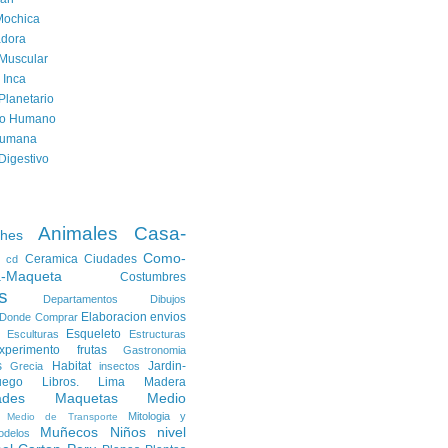
Mochica
dora
Muscular
 Inca
Planetario
to Humano
Humana
Digestivo
Animales
Casa-
ches
Como-
Ceramica
Ciudades
cd
a-Maqueta
Costumbres
s
Departamentos
Dibujos
Elaboracion
envios
Donde Comprar
Esqueleto
Esculturas
Estructuras
xperimento
frutas
Gastronomia
s
Habitat
Jardin-
Grecia
insectos
uego
Libros.
Lima
Madera
ades
Maquetas
Medio
Mitologia y
Medio de Transporte
Muñecos
Niños
nivel
odelos